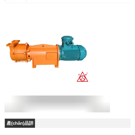
產(chǎn)品詳
情