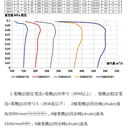
1.電機(jī)額定電流=電機(jī)功率*2（3KW以上），電機(jī)額定電
流=電機(jī)功率*2.5（3KW及以下），2極電機(jī)同步轉(zhuǎn)速
為3000r/min，4極電機(jī)同步轉(zhuǎn)速為
1500r/min，6極電機(jī)同步轉(zhuǎn)速為